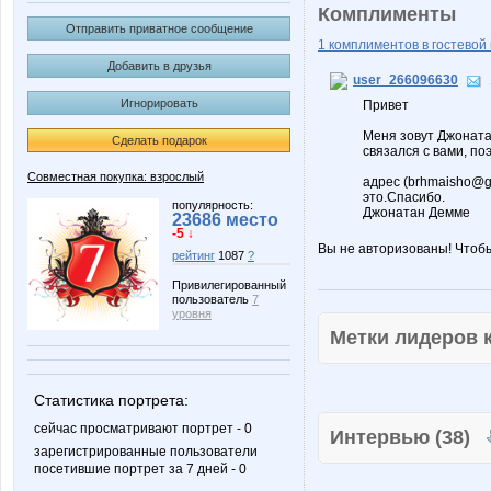
Комплименты
Отправить приватное сообщение
1 комплиментов в гостевой 
Добавить в друзья
user_266096630
Игнорировать
Привет
Меня зовут Джоната
Сделать подарок
связался с вами, по
Совместная покупка: взрослый
адрес (brhmaisho@gm
это.Спасибо.
популярность:
Джонатан Демме
23686 место
-5 ↓
Вы не авторизованы! Чтоб
рейтинг
1087
?
Привилегированный
пользователь
7
уровня
Метки лидеров
Статистика портрета:
сейчас просматривают портрет - 0
Интервью (38)
зарегистрированные пользователи
посетившие портрет за 7 дней - 0